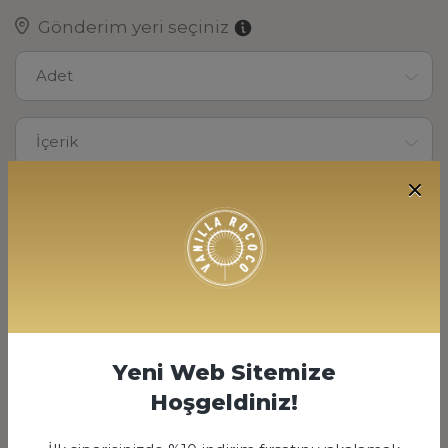
Gönderim yeri seçiniz
Adet
İçerik
500
2000 TL
SİPARİŞ VER
Yeni Web Sitemize
Hoşgeldiniz!
ÜRÜN AÇIKLAMASI