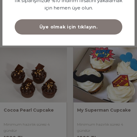
İlk siparişinizde %10 indirim fırsatını yakalamak
için hemen üye olun.
Üye olmak için tıklayın.
İLGİNİZİ ÇEKEBİLECEK DİĞER ÜRÜNLER
Cocoa Pearl Cupcake
My Superman Cupcake
Minimum hazırlık süresi 4
Minimum hazırlık süresi 4
gündür
gündür