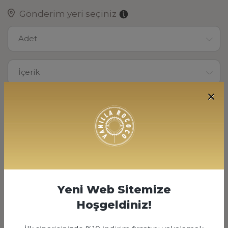
Gönderim yeri seçiniz
Adet
İçerik
500
1800 TL
SİPARİŞ VER
Yeni Web Sitemize
Hoşgeldiniz!
ÜRÜN AÇIKLAMASI