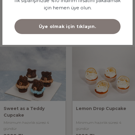
İlk siparişinizde %10 indirim fırsatını yakalamak
için hemen üye olun.
Üye olmak için tıklayın.
İLGİNİZİ ÇEKEBİLECEK DİĞER ÜRÜNLER
Sweet as a Teddy
Lemon Drop Cupcake
Cupcake
Minimum hazırlık süresi 4
Minimum hazırlık süresi 4
gündür
gündür