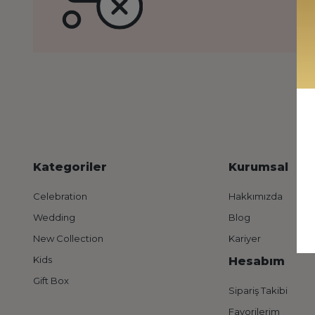
Kategoriler
Kurumsal
Celebration
Hakkımızda
Wedding
Blog
New Collection
Kariyer
Kids
Hesabım
Gift Box
Sipariş Takibi
Favorilerim