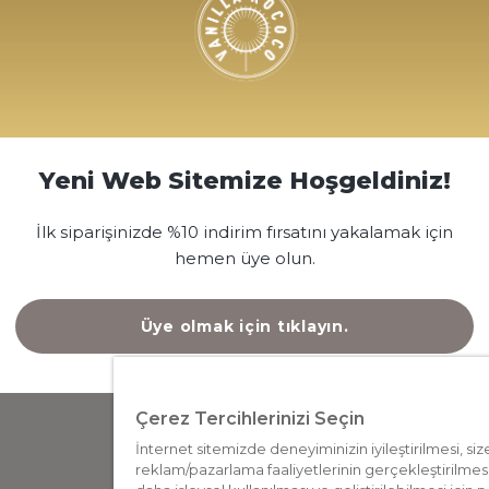
Yeni Web Sitemize Hoşgeldiniz!
İlk siparişinizde %10 indirim fırsatını yakalamak için
hemen üye olun.
Bilgi
İ
İnternet Sitesi Aydınlatma Metni
Üye olmak için tıklayın.
Ticari Elektronik İleti Aydınlatma Metni
Üyelik Aydınlatma Metni
D
Çerez Aydınlatma Metni
S
Çerez Tercihlerinizi Seçin
Anlık İletişim Aydınlatma Metni
İnternet sitemizde deneyiminizin iyileştirilmesi, siz
Kişiselleştirme Kapsamında
reklam/pazarlama faaliyetlerinin gerçekleştirilmesi,
Ö