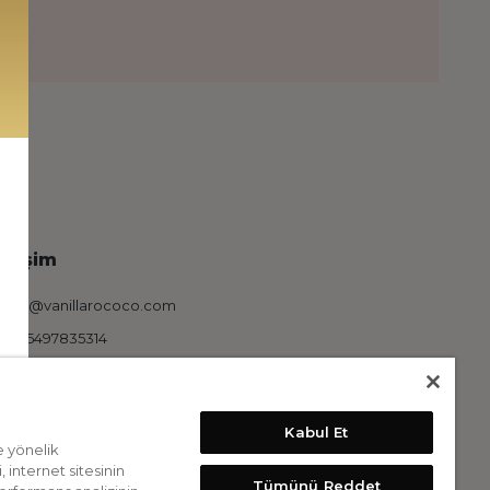
letişim
info@vanillarococo.com
+905497835314
estek Hattı
ipariş Hattı
Kabul Et
+905497835314
e yönelik
 internet sitesinin
neri, Teşekkür ve Şikayet Hattı
Tümünü Reddet