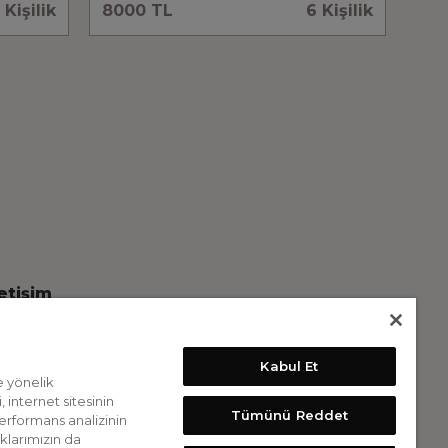
 Kişilik
8000 TL
6 Kişilik
letişim
info@vanillarococo.com
+905497835314
Kabul Et
e yönelik
estek Hattı
 internet sitesinin
Tümünü Reddet
 performans analizinin
ipariş Hattı
klarımızın da