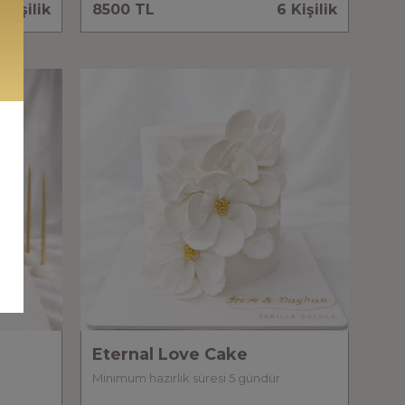
 Kişilik
8500 TL
6 Kişilik
Eternal Love Cake
Minimum hazırlık süresi 5 gündür