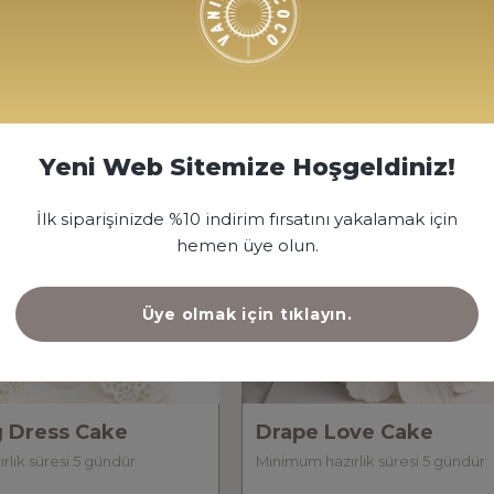
20 Kişilik
18250 TL
15
Yeni Web Sitemize Hoşgeldiniz!
İlk siparişinizde %10 indirim fırsatını yakalamak için
hemen üye olun.
Üye olmak için tıklayın.
 Dress Cake
Drape Love Cake
lık süresi 5 gündür
Minimum hazırlık süresi 5 gündür