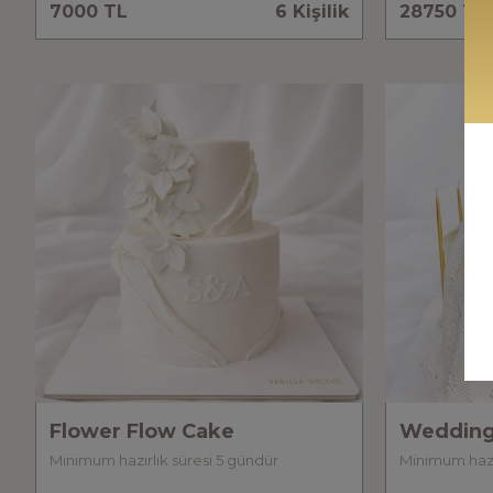
7000 TL
6 Kişilik
28750 TL
Flower Flow Cake
Wedding
Minimum hazırlık süresi 5 gündür
Minimum hazır