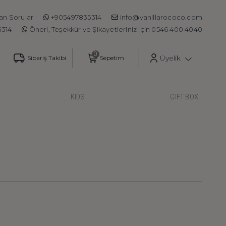
an Sorular
+905497835314
info@vanillarococo.com
5314
Öneri, Teşekkür ve Şikayetleriniz için 0546 400 4040
Üyelik
Sipariş Takibi
Sepetim
KIDS
GIFT BOX