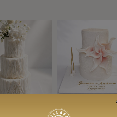
f Bride Cake
Floral Blossom Cake
lık süresi 7 gündür
Minimum hazırlık süresi 5 gündür