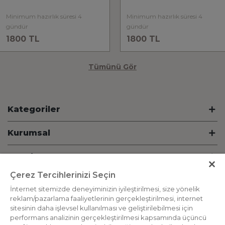
Minimum hazırlık süresi 4
Minimum hazırlık süresi 4
gündür
gündür
1800 TL
1800 TL
Tümünü Gör
Kategoriler
Kurumsal
Hesabım
Çerez Tercihlerinizi Seçin
Bilgi
İnternet sitemizde deneyiminizin iyileştirilmesi, size yönelik
reklam/pazarlama faaliyetlerinin gerçekleştirilmesi, internet
İletişim
sitesinin daha işlevsel kullanılması ve geliştirilebilmesi için
performans analizinin gerçekleştirilmesi kapsamında üçüncü