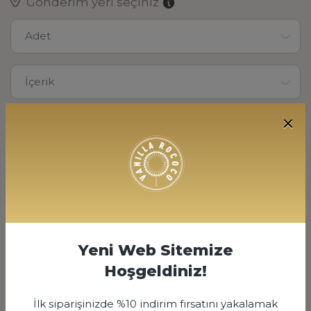
Gönderim yeri seçiniz
Adet
İçerik
500
1800 TL
SİPARİŞ VER
Yeni Web Sitemize
Hoşgeldiniz!
ÜRÜN AÇIKLAMASI
İlk siparişinizde %10 indirim fırsatını yakalamak