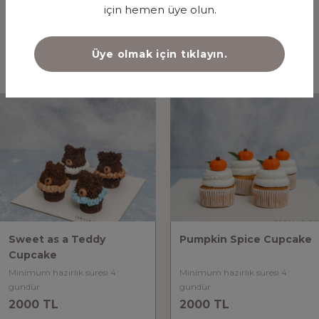
için hemen üye olun.
Üye olmak için tıklayın.
İLGİNİZİ ÇEKEBİLECEK DİĞER ÜRÜNLER
Sweet as a Teddy
Pumpkin Spice Cupcake
Cupcake
Minimum hazırlık süresi 4
Minimum hazırlık süresi 4
gündür
gündür
2000 TL
2000 TL