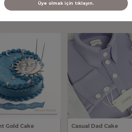
Üye olmak için tıklayın.
NİZİ ÇEKEBİLECEK DİĞER ÜR
ht Gold Cake
Casual Dad Cake