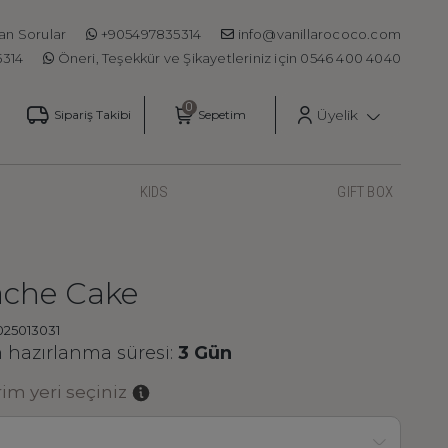
an Sorular
+905497835314
info@vanillarococo.com
5314
Öneri, Teşekkür ve Şikayetleriniz için 0546 400 4040
Üyelik
Sipariş Takibi
Sepetim
KIDS
GIFT BOX
che Cake
025013031
hazırlanma süresi:
3 Gün
m yeri seçiniz