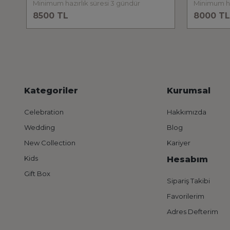
Minimum hazırlık süresi 3 gündür
8500 TL
8000 TL
Kategoriler
Kurumsal
Celebration
Hakkımızda
Wedding
Blog
New Collection
Kariyer
Kids
Hesabım
Gift Box
Sipariş Takibi
Favorilerim
Adres Defterim