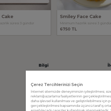
 Cake
Smiley Face Cake
Minimum hazırlık süresi 3 gündür
Minimum hazırlık süresi 3 günd
6750 TL
Bilgi
İ
İnternet Sitesi Aydınlatma Metni
Ticari Elektronik İleti Aydınlatma Metni
Çerez Tercihlerinizi Seçin
Üyelik Aydınlatma Metni
D
İnternet sitemizde deneyiminizin iyileştirilmesi, siz
reklam/pazarlama faaliyetlerinin gerçekleştirilmesi,
Çerez Aydınlatma Metni
S
daha işlevsel kullanılması ve geliştirilebilmesi için
Anlık İletişim Aydınlatma Metni
gerçekleştirilmesi kapsamında üçüncü taraf iş orta
erişebileceği çerezler kullanılmak istenmektedir.