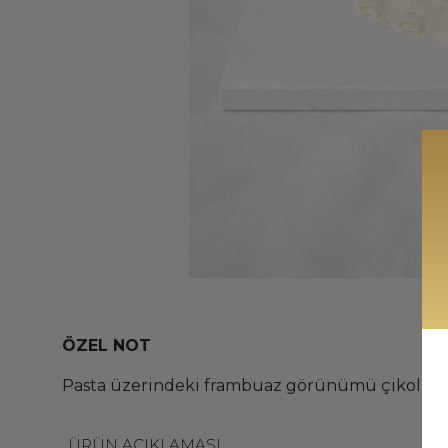
ÖZEL NOT
Pasta üzerindeki frambuaz görünümü çikolata
ÜRÜN AÇIKLAMASI