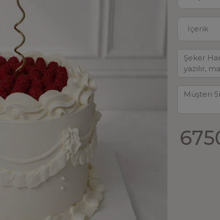
İçerik
675