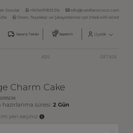
an Sorular
+905497835314
info@vanillarococo.com
5314
Öneri, Teşekkür ve Şikayetleriniz için 0546 400 4040
Üyelik
Sipariş Takibi
Sepetim
KIDS
GIFT BOX
ge Charm Cake
02515236
hazırlanma süresi:
2 Gün
m yeri seçiniz