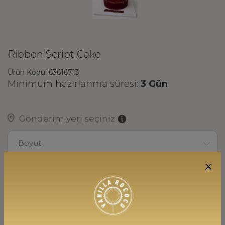
Ribbon Script Cake
Ürün Kodu: 63616713
Minimum hazırlanma süresi:
3 Gün
Gönderim yeri seçiniz
Boyut
İçerik
20