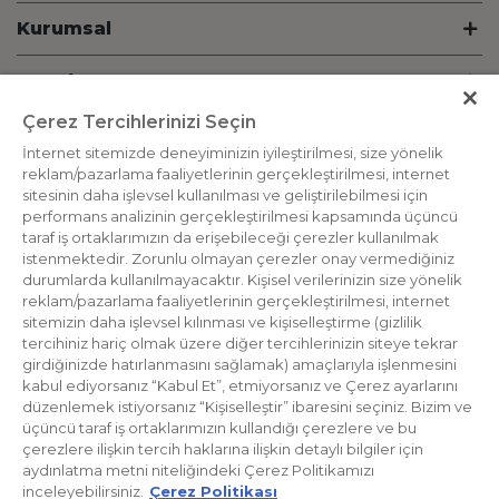
Kurumsal
Hesabım
Çerez Tercihlerinizi Seçin
Bilgi
İnternet sitemizde deneyiminizin iyileştirilmesi, size yönelik
reklam/pazarlama faaliyetlerinin gerçekleştirilmesi, internet
İletişim
sitesinin daha işlevsel kullanılması ve geliştirilebilmesi için
performans analizinin gerçekleştirilmesi kapsamında üçüncü
Destek Hattı
taraf iş ortaklarımızın da erişebileceği çerezler kullanılmak
istenmektedir. Zorunlu olmayan çerezler onay vermediğiniz
durumlarda kullanılmayacaktır. Kişisel verilerinizin size yönelik
Bizden Haberdar Olun
reklam/pazarlama faaliyetlerinin gerçekleştirilmesi, internet
sitemizin daha işlevsel kılınması ve kişiselleştirme (gizlilik
tercihiniz hariç olmak üzere diğer tercihlerinizin siteye tekrar
girdiğinizde hatırlanmasını sağlamak) amaçlarıyla işlenmesini
kabul ediyorsanız “Kabul Et”, etmiyorsanız ve Çerez ayarlarını
düzenlemek istiyorsanız “Kişiselleştir” ibaresini seçiniz. Bizim ve
üçüncü taraf iş ortaklarımızın kullandığı çerezlere ve bu
çerezlere ilişkin tercih haklarına ilişkin detaylı bilgiler için
aydınlatma metni niteliğindeki Çerez Politikamızı
inceleyebilirsiniz.
Çerez Politikası