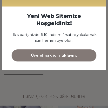
500
Yeni Web Sitemize
Hoşgeldiniz!
6000 TL
İlk siparişinizde %10 indirim fırsatını yakalamak
için hemen üye olun.
SİPARİŞ VER
Üye olmak için tıklayın.
ÜRÜN AÇIKLAMASI
İLGİNİZİ ÇEKEBİLECEK DİĞER ÜRÜNLER