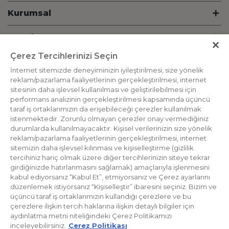
Kurumsal
Hesabım
Çerez Tercihlerinizi Seçin
Bilgi
İnternet sitemizde deneyiminizin iyileştirilmesi, size yönelik
reklam/pazarlama faaliyetlerinin gerçekleştirilmesi, internet
İletişim
sitesinin daha işlevsel kullanılması ve geliştirilebilmesi için
performans analizinin gerçekleştirilmesi kapsamında üçüncü
Destek Hattı
taraf iş ortaklarımızın da erişebileceği çerezler kullanılmak
istenmektedir. Zorunlu olmayan çerezler onay vermediğiniz
durumlarda kullanılmayacaktır. Kişisel verilerinizin size yönelik
Bizden Haberdar Olun
reklam/pazarlama faaliyetlerinin gerçekleştirilmesi, internet
sitemizin daha işlevsel kılınması ve kişiselleştirme (gizlilik
tercihiniz hariç olmak üzere diğer tercihlerinizin siteye tekrar
girdiğinizde hatırlanmasını sağlamak) amaçlarıyla işlenmesini
kabul ediyorsanız “Kabul Et”, etmiyorsanız ve Çerez ayarlarını
düzenlemek istiyorsanız “Kişiselleştir” ibaresini seçiniz. Bizim ve
üçüncü taraf iş ortaklarımızın kullandığı çerezlere ve bu
çerezlere ilişkin tercih haklarına ilişkin detaylı bilgiler için
aydınlatma metni niteliğindeki Çerez Politikamızı
inceleyebilirsiniz.
Çerez Politikası