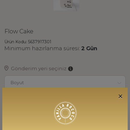
Flow Cake
Ürün Kodu: 5637917301
Minimum hazırlanma süresi:
2 Gün
Gönderim yeri seçiniz
Boyut
İçerik
20