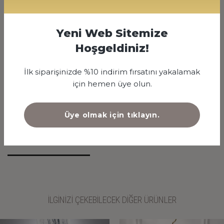
500
Yeni Web Sitemize
Hoşgeldiniz!
5000 TL
İlk siparişinizde %10 indirim fırsatını yakalamak
için hemen üye olun.
SİPARİŞ VER
Üye olmak için tıklayın.
ÜRÜN AÇIKLAMASI
İLGİNİZİ ÇEKEBİLECEK DİĞER ÜRÜNLER