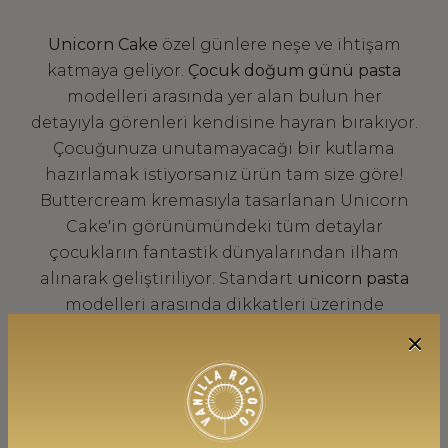
Unicorn Cake
özel günlere neşe ve ihtişam
katmaya geliyor.
Çocuk doğum günü pasta
modelleri arasında yer alan bulun her
detayıyla görenleri kendisine hayran bırakıyor.
Çocuğunuza unutamayacağı bir kutlama
hazırlamak istiyorsanız ürün tam size göre!
Buttercream kremasıyla tasarlanan Unicorn
Cake'in görünümündeki tüm detaylar
çocukların fantastik dünyalarından ilham
alınarak geliştiriliyor. Standart
unicorn pasta
modelleri arasında dikkatleri üzerinde
toplayan pastamızla çocuğunuzun sevinç
çığlıklarını duymaya hazır alın. Tasarımı ve
lezzetiyle özel günleri büyüleyen Unicorn
Cake butik pastayı dilediğiniz her an sipariş
edebilirsiniz.