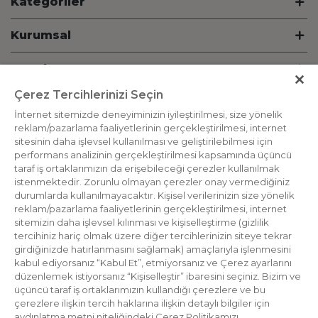
Kategoriler
Kurumsal
Hesabım
Çerez Tercihlerinizi Seçin
Bilgi
İnternet sitemizde deneyiminizin iyileştirilmesi, size yönelik
reklam/pazarlama faaliyetlerinin gerçekleştirilmesi, internet
İletişim
sitesinin daha işlevsel kullanılması ve geliştirilebilmesi için
performans analizinin gerçekleştirilmesi kapsamında üçüncü
Destek Hattı
taraf iş ortaklarımızın da erişebileceği çerezler kullanılmak
istenmektedir. Zorunlu olmayan çerezler onay vermediğiniz
durumlarda kullanılmayacaktır. Kişisel verilerinizin size yönelik
Bizden Haberdar Olun
reklam/pazarlama faaliyetlerinin gerçekleştirilmesi, internet
sitemizin daha işlevsel kılınması ve kişiselleştirme (gizlilik
tercihiniz hariç olmak üzere diğer tercihlerinizin siteye tekrar
girdiğinizde hatırlanmasını sağlamak) amaçlarıyla işlenmesini
kabul ediyorsanız “Kabul Et”, etmiyorsanız ve Çerez ayarlarını
düzenlemek istiyorsanız “Kişiselleştir” ibaresini seçiniz. Bizim ve
üçüncü taraf iş ortaklarımızın kullandığı çerezlere ve bu
çerezlere ilişkin tercih haklarına ilişkin detaylı bilgiler için
aydınlatma metni niteliğindeki Çerez Politikamızı