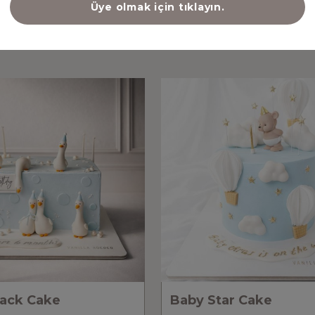
Üye olmak için tıklayın.
NİZİ ÇEKEBİLECEK DİĞER ÜR
ack Cake
Baby Star Cake