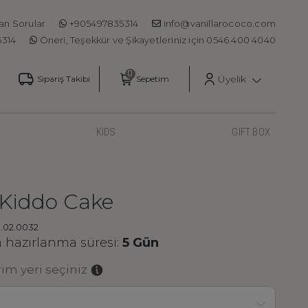
an Sorular
+905497835314
info@vanillarococo.com
5314
Öneri, Teşekkür ve Şikayetleriniz için 0546 400 4040
Üyelik
Sipariş Takibi
Sepetim
KIDS
GIFT BOX
 Kiddo Cake
0.02.0032
hazırlanma süresi:
5 Gün
m yeri seçiniz