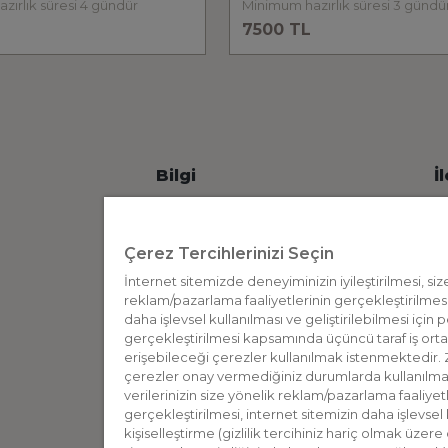
Minimum hazırlık süresi 4 gündür
Minimum hazırlık süresi 3 günd
7500 TL
Bilgi
İ
İnternet Sitesi Aydınlatma Metni
Ticari Elektronik İleti Aydınlatma Metni
Çerez Tercihlerinizi Seçin
Üyelik Aydınlatma Metni
D
İnternet sitemizde deneyiminizin iyileştirilmesi, siz
reklam/pazarlama faaliyetlerinin gerçekleştirilmesi,
Çerez Aydınlatma Metni
S
daha işlevsel kullanılması ve geliştirilebilmesi için
Anlık İletişim Aydınlatma Metni
gerçekleştirilmesi kapsamında üçüncü taraf iş orta
erişebileceği çerezler kullanılmak istenmektedir.
Kişiselleştirme Kapsamında
Ö
çerezler onay vermediğiniz durumlarda kullanılmay
Aydınlatma Metni
verilerinizin size yönelik reklam/pazarlama faaliyet
gerçekleştirilmesi, internet sitemizin daha işlevsel 
kişiselleştirme (gizlilik tercihiniz hariç olmak üzere 
B