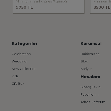
Minimum hazırlık süresi 7 gündür
9750 TL
8500 TL
Kategoriler
Kurumsal
Celebration
Hakkımızda
Wedding
Blog
New Collection
Kariyer
Kids
Hesabım
Gift Box
Sipariş Takibi
Favorilerim
Adres Defterim