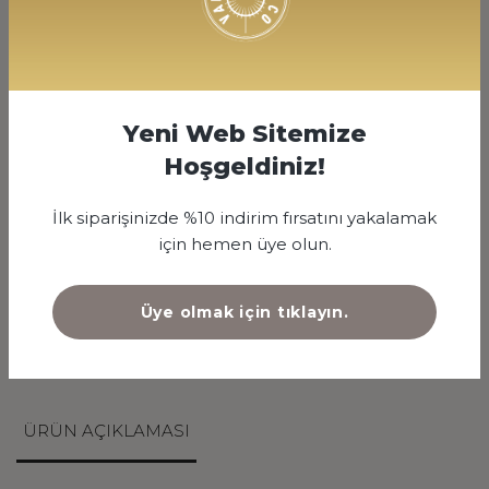
500
8500 TL
Yeni Web Sitemize
Hoşgeldiniz!
SİPARİŞ VER
İlk siparişinizde %10 indirim fırsatını yakalamak
için hemen üye olun.
ÖZEL NOT
Üye olmak için tıklayın.
Çiçeklerimiz mevsimsel olarak değişkenlik
göstermektedir.
ÜRÜN AÇIKLAMASI