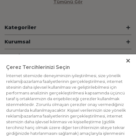
Tümünü Gör
Kategoriler
Kurumsal
Hesabım
Çerez Tercihlerinizi Seçin
Bilgi
İnternet sitemizde deneyiminizin iyileştirilmesi, size yönelik
reklam/pazarlama faaliyetlerinin gerçekleştirilmesi, internet
İletişim
sitesinin daha işlevsel kullanılması ve geliştirilebilmesi için
performans analizinin gerçekleştirilmesi kapsamında üçüncü
Destek Hattı
taraf iş ortaklarımızın da erişebileceği çerezler kullanılmak
istenmektedir. Zorunlu olmayan çerezler onay vermediğiniz
durumlarda kullanılmayacaktır. Kişisel verilerinizin size yönelik
Bizden Haberdar Olun
reklam/pazarlama faaliyetlerinin gerçekleştirilmesi, internet
sitemizin daha işlevsel kılınması ve kişiselleştirme (gizlilik
tercihiniz hariç olmak üzere diğer tercihlerinizin siteye tekrar
girdiğinizde hatırlanmasını sağlamak) amaçlarıyla işlenmesini