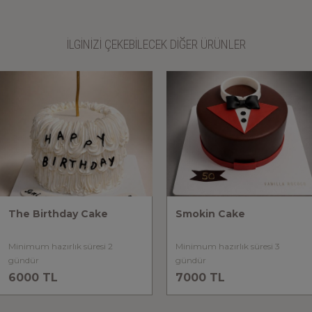
İLGİNİZİ ÇEKEBİLECEK DİĞER ÜRÜNLER
The Birthday Cake
Smokin Cake
Minimum hazırlık süresi 2
Minimum hazırlık süresi 3
gündür
gündür
6000 TL
7000 TL