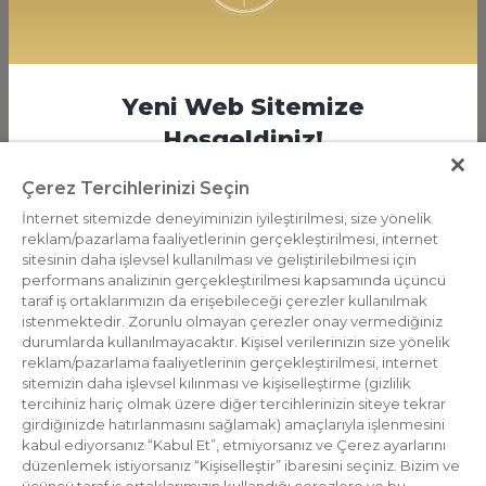
Kategoriler
Kurumsal
Yeni Web Sitemize
Hoşgeldiniz!
Hesabım
Çerez Tercihlerinizi Seçin
İlk siparişinizde %10 indirim fırsatını yakalamak
Bilgi
için hemen üye olun.
İnternet sitemizde deneyiminizin iyileştirilmesi, size yönelik
reklam/pazarlama faaliyetlerinin gerçekleştirilmesi, internet
İletişim
sitesinin daha işlevsel kullanılması ve geliştirilebilmesi için
performans analizinin gerçekleştirilmesi kapsamında üçüncü
Üye olmak için tıklayın.
Destek Hattı
taraf iş ortaklarımızın da erişebileceği çerezler kullanılmak
istenmektedir. Zorunlu olmayan çerezler onay vermediğiniz
durumlarda kullanılmayacaktır. Kişisel verilerinizin size yönelik
Bizden Haberdar Olun
reklam/pazarlama faaliyetlerinin gerçekleştirilmesi, internet
sitemizin daha işlevsel kılınması ve kişiselleştirme (gizlilik
tercihiniz hariç olmak üzere diğer tercihlerinizin siteye tekrar
girdiğinizde hatırlanmasını sağlamak) amaçlarıyla işlenmesini
kabul ediyorsanız “Kabul Et”, etmiyorsanız ve Çerez ayarlarını
düzenlemek istiyorsanız “Kişiselleştir” ibaresini seçiniz. Bizim ve