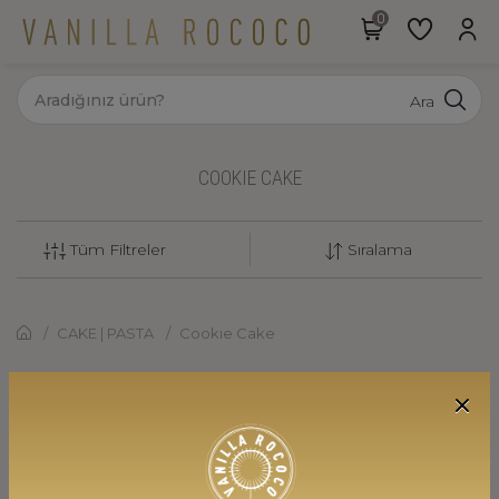
Ara
COOKIE CAKE
Tüm Filtreler
Sıralama
CAKE | PASTA
Cookıe Cake